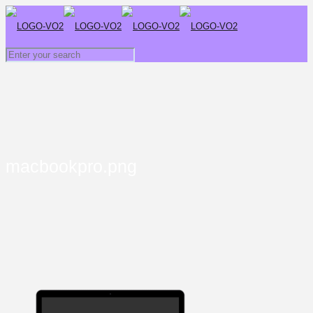
macbookpro.png