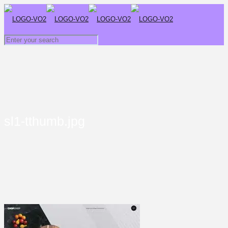
sl1-tthumb.jpg