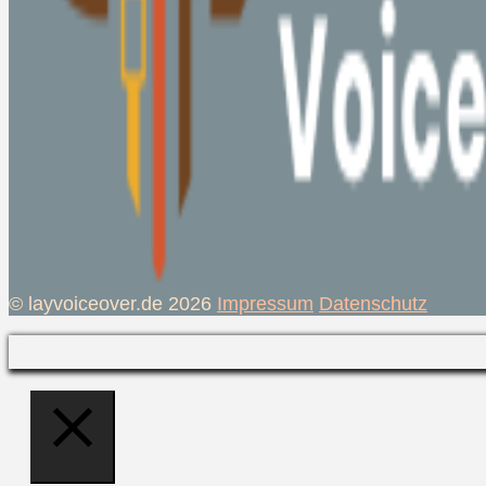
© layvoiceover.de 2026
Impressum
Datenschutz
Schließen